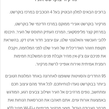
ברוכים הבאים למלון הבוטיק בעל 4 הכוכבים במרכז בוקרשט.
מרקיור בוקרשט אונירי ממוקם במרכז הדינמי של בוקרשט,
במרחק קצר מליפסקאני, המרכז העתיק התוסס של העיר. היכנסו
ללובי העכשווי והאלגנטי שלנו, עם עיצוב חדור ארט דקו, בהשראת
תקופת הזוהר האדריכלית של העיר שלנו לפני המלחמה, ויקבלו
את פניכם עם צ’ק-אין מהיר וקבלת פנים המשלבת חמימות
רומנית אמיתית ואירוח אופייני לרשת מרקיור.
95 החדרים והסוויטות ששופצו לאחרונה באחד המלונות הטובים
ביותר בבוקרשט נועדו לנוחיותכם. לכל אחד מהם עיצוב חכם
ומתחשב, נופים מרהיבים אל העיר ושילוב צבעים רגוע, המודגש
באמצעות אורות עזים. אתם תאהבו את הכורסאות הנוחות ואת
מרחב העבודה הגדול, מצעי מרקיור פרימיום ו-Wi-Fi מהיר ללא