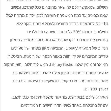
תשלום שמאפשר לכם להישאר מחוברים ככל שתרצו. ומשום
שאנו מבינים עד כמה המשפחה חשובה לכם, ילדים מתחת לגיל
16 יוכלו להתארח בחדר ההורים ולאכול ארוחת בוקר ללא
תשלום, ותחסכו 50% על החדר השני עבור הילדים.
התחילו את יומכם בבוקרשט עם ארוחת בוקר ממריצה במזנון
הנדיב של מסעדת Library, המציעה מגוון מפתה של מעדנים
טריים המיוצרים על ידי חוות באזור הכפרי של רומניה. הביסטרו
המואר והמזמין שלנו, Library Bistro, ממש ליד הלובי, הוא המקום
לטעימת מנות רומניות בסגנון א-לה-קארט ומנות בינלאומיות
אהובות, יינות מכרמים מקומיים ומשקאות וטעימות יצירתיות
לאורך כל היום.
האירוע שלכם בבוקרשט, מחגיגה משפחתית ועד כנס חשוב,
יתנהל בהצלחה באחד משני חדרי הישיבות המודרניים