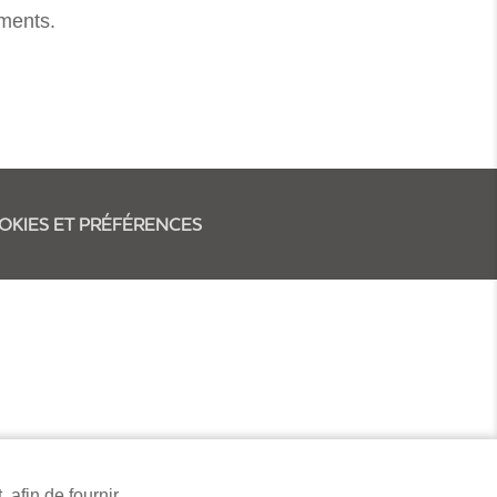
ements.
OOKIES ET PRÉFÉRENCES
 afin de fournir
esign