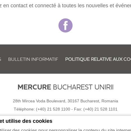
 en contact et connecté à toutes les nouvelles et évén
S
BULLETIN INFORMATIF
POLITIQUE RELATIVE AUX C
MERCURE
BUCHAREST UNIRII
28th Mircea Voda Boulevard, 30167 Bucharest, Romania
Téléphone:
(+40) 21 528 1100
- Fax:
(+40) 21 528 1101
et utilise des cookies
liser des cookies pour personnaliser le contenu du site internet,
26 Mercure |
Contactez-nous à Mercure Bucarest Unirii
|
Carrières
| |
Website D