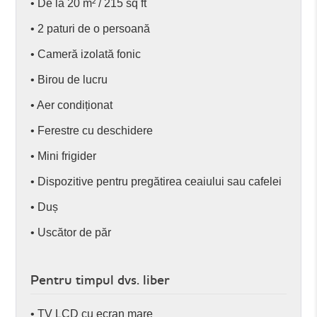
• De la 20 m² / 215 sq ft
• 2 paturi de o persoană
• Cameră izolată fonic
• Birou de lucru
• Aer condiționat
• Ferestre cu deschidere
• Mini frigider
• Dispozitive pentru pregătirea ceaiului sau cafelei
• Duș
• Uscător de păr
Pentru timpul dvs. liber
• TV LCD cu ecran mare