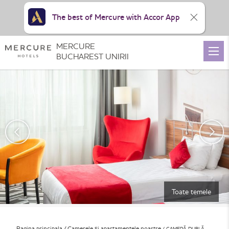
The best of Mercure with Accor App
MERCURE
BUCHAREST UNIRII
Toate temele
Pagina principala
Camerele și apartamentele noastre
CAMERĂ DUBLĂ