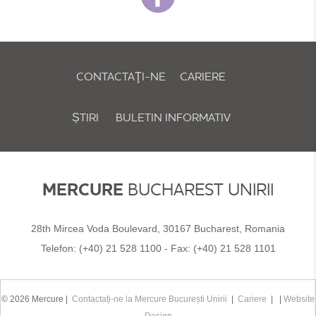
CONTACTAŢI-NE
CARIERE
ȘTIRI
BULETIN INFORMATIV
POLITICA DE COOKIE-URI ȘI PREFERINȚE
MERCURE
BUCHAREST UNIRII
28th Mircea Voda Boulevard, 30167 Bucharest, Romania
Telefon:
(+40) 21 528 1100
- Fax:
(+40) 21 528 1101
© 2026 Mercure |
Contactați-ne la Mercure București Unirii
|
Cariere
| |
Website