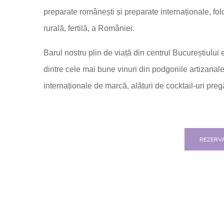
preparate românești și preparate internaționale, fo
rurală, fertilă, a României.
Barul nostru plin de viață din centrul Bucureștiulu
dintre cele mai bune vinuri din podgoriile artizanale
internaționale de marcă, alături de cocktail-uri preg
REZERV