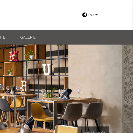
RO
NTE
GALERIE
Toate temele