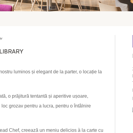
RY
 LIBRARY
nostru luminos și elegant de la parter, o locație la
ă, o prăjitură tentantă și aperitive ușoare,
oc grozav pentru a lucra, pentru o întâlnire
Head Chef, creează un meniu delicios à la carte cu