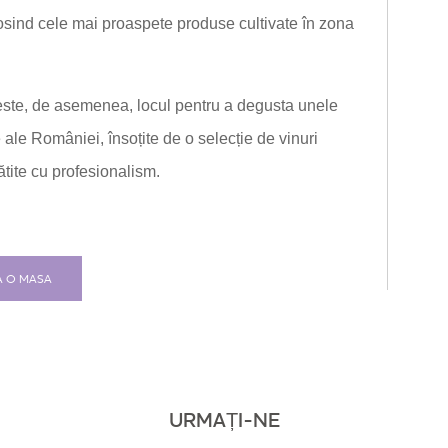
losind cele mai proaspete produse cultivate în zona
i este, de asemenea, locul pentru a degusta unele
 ale României, însoțite de o selecție de vinuri
ătite cu profesionalism.
A O MASA
URMAȚI-NE