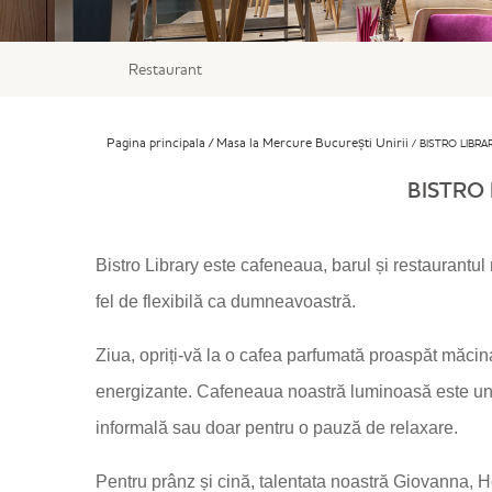
Restaurant
Pagina principala
Masa la Mercure București Unirii
BISTRO LIBRA
BISTRO
Bistro Library este cafeneaua, barul și restaurantul 
fel de flexibilă ca dumneavoastră.
Ziua, opriți-vă la o cafea parfumată proaspăt măcinat
energizante. Cafeneaua noastră luminoasă este un l
informală sau doar pentru o pauză de relaxare.
Pentru prânz și cină, talentata noastră Giovanna, 