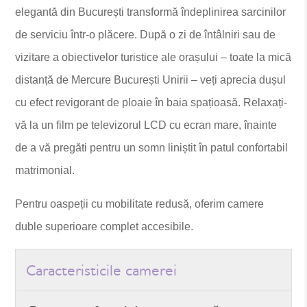
elegantă din București transformă îndeplinirea sarcinilor
de serviciu într-o plăcere. După o zi de întâlniri sau de
vizitare a obiectivelor turistice ale orașului – toate la mică
distanță de Mercure București Unirii – veți aprecia dușul
cu efect revigorant de ploaie în baia spațioasă. Relaxați-
vă la un film pe televizorul LCD cu ecran mare, înainte
de a vă pregăti pentru un somn liniștit în patul confortabil
matrimonial.
Pentru oaspeții cu mobilitate redusă, oferim camere
duble superioare complet accesibile.
Caracteristicile camerei