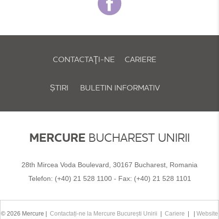
CONTACTAŢI-NE
CARIERE
ȘTIRI
BULETIN INFORMATIV
POLITICA DE COOKIE-URI ȘI PREFERINȚE
MERCURE
BUCHAREST UNIRII
28th Mircea Voda Boulevard, 30167 Bucharest, Romania
Telefon:
(+40) 21 528 1100
- Fax:
(+40) 21 528 1101
© 2026 Mercure |
Contactați-ne la Mercure București Unirii
|
Cariere
| |
Website