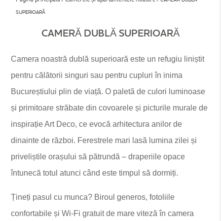
SUPERIOARĂ
CAMERĂ DUBLĂ SUPERIOARĂ
Camera noastră dublă superioară este un refugiu liniștit
pentru călătorii singuri sau pentru cupluri în inima
Bucureștiului plin de viață. O paletă de culori luminoase
și primitoare străbate din covoarele și picturile murale de
inspirație Art Deco, ce evocă arhitectura anilor de
dinainte de război. Ferestrele mari lasă lumina zilei și
priveliștile orașului să pătrundă – draperiile opace
întunecă totul atunci când este timpul să dormiți.
Țineți pasul cu munca? Biroul generos, fotoliile
confortabile și Wi-Fi gratuit de mare viteză în camera