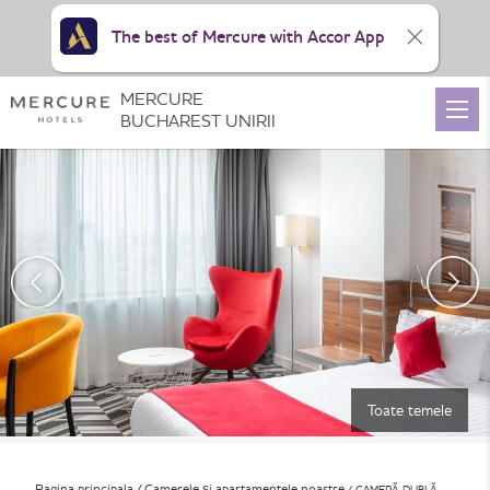
The best of Mercure with Accor App
MERCURE
BUCHAREST UNIRII
Toate temele
Pagina principala
Camerele și apartamentele noastre
CAMERĂ DUBLĂ