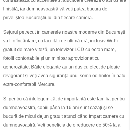
contrastează cu accentele strălucitoare creează o atmosferă
liniștită, iar dumneavoastră vă veți putea bucura de
priveliștea Bucureștiului din fiecare cameră.
Sejurul petrecut în camerele noastre moderne din București
va fi o încântare, cu facilități de ultimă oră, inclusiv Wi-Fi
gratuit de mare viteză, un televizor LCD cu ecran mare,
fotolii confortabile și un minibar aprovizionat cu
generozitate. Băile elegante au un duș cu efect de ploaie
revigorant și veți avea siguranța unui somn odihnitor în patul
extra-confortabil Mercure.
Și pentru că înțelegem cât de importantă este familia pentru
dumneavoastră, copiii până la 16 ani sunt cazați și se
bucură de micul dejun gratuit atunci când împart camera cu
dumneavoastră. Veți beneficia de o reducere de 50% la a