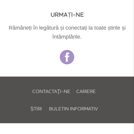
URMAȚI-NE
Rămâneți în legătură și conectați la toate știrile și
întâmplările.
CONTACTAŢI-NE
CARIERE
ȘTIRI
BULETIN INFORMATIV
POLITICA DE COOKIE-URI ȘI PREFERINȚE