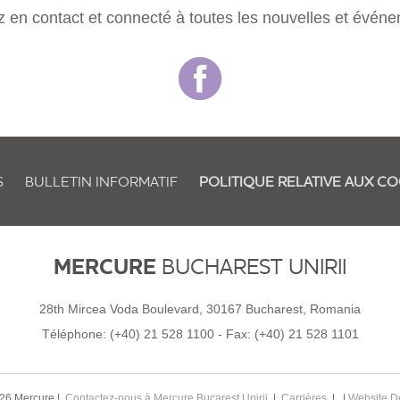
 en contact et connecté à toutes les nouvelles et évén
S
BULLETIN INFORMATIF
POLITIQUE RELATIVE AUX C
MERCURE
BUCHAREST UNIRII
28th Mircea Voda Boulevard, 30167 Bucharest, Romania
Téléphone:
(+40) 21 528 1100
- Fax:
(+40) 21 528 1101
26 Mercure |
Contactez-nous à Mercure Bucarest Unirii
|
Carrières
| |
Website D