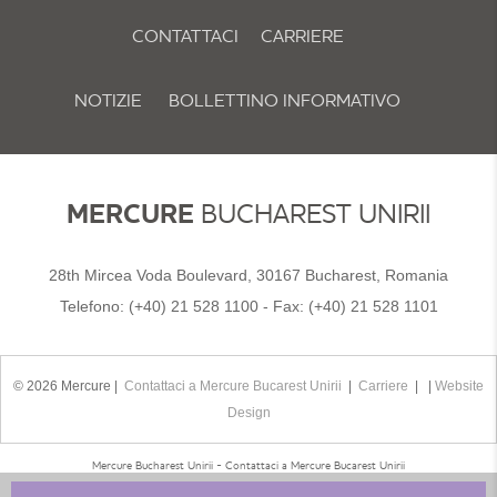
CONTATTACI
CARRIERE
NOTIZIE
BOLLETTINO INFORMATIVO
POLITICA E PREFERENZE SUI COOKIE
MERCURE
BUCHAREST UNIRII
28th Mircea Voda Boulevard, 30167 Bucharest, Romania
Telefono:
(+40) 21 528 1100
- Fax:
(+40) 21 528 1101
© 2026 Mercure |
Contattaci a Mercure Bucarest Unirii
|
Carriere
| |
Website
Design
Mercure Bucharest Unirii - Contattaci a Mercure Bucarest Unirii