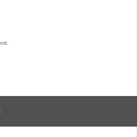
nti.
E