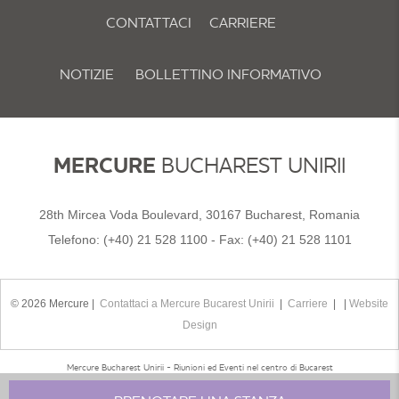
CONTATTACI
CARRIERE
NOTIZIE
BOLLETTINO INFORMATIVO
POLITICA E PREFERENZE SUI COOKIE
MERCURE
BUCHAREST UNIRII
28th Mircea Voda Boulevard, 30167 Bucharest, Romania
Telefono:
(+40) 21 528 1100
- Fax:
(+40) 21 528 1101
© 2026 Mercure |
Contattaci a Mercure Bucarest Unirii
|
Carriere
| |
Website
Design
Mercure Bucharest Unirii - Riunioni ed Eventi nel centro di Bucarest