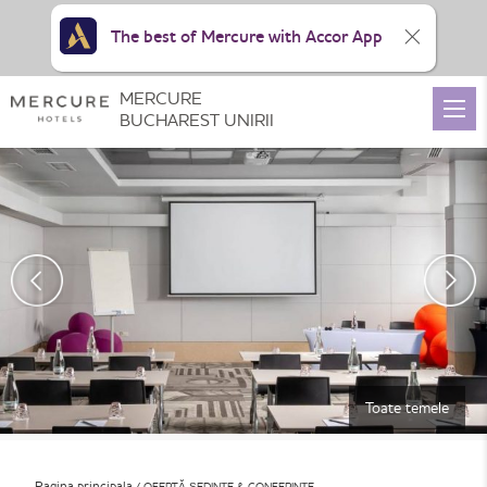
The best of Mercure with Accor App
MERCURE
BUCHAREST UNIRII
Toate temele
Pagina principala
OFERTĂ ȘEDINȚE & CONFERINȚE