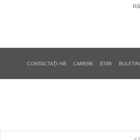
Răm
CONTACTAŢI-NE
CARIERE
ȘTIRI
BULETIN
© 2