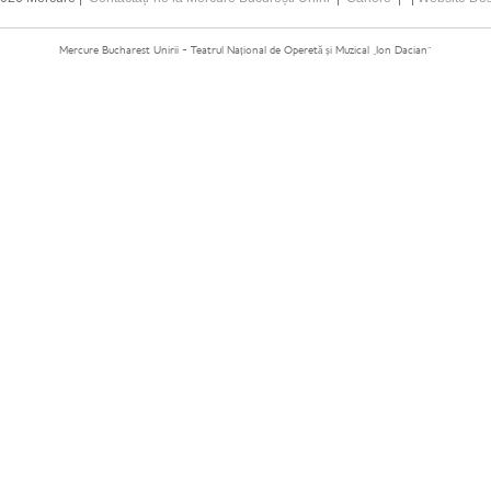
Mercure Bucharest Unirii - Teatrul Național de Operetă și Muzical „Ion Dacian”