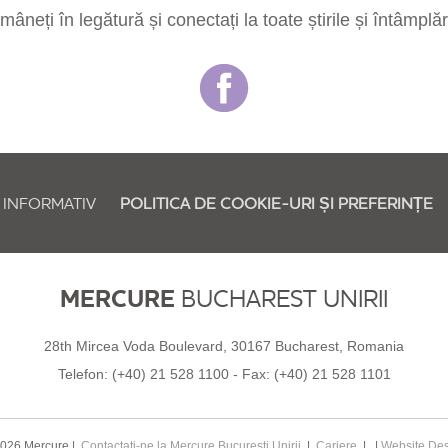
âneți în legătură și conectați la toate știrile și întâmplăr
 INFORMATIV
POLITICA DE COOKIE-URI ȘI PREFERINȚE
MERCURE
BUCHAREST UNIRII
28th Mircea Voda Boulevard, 30167 Bucharest, Romania
Telefon:
(+40) 21 528 1100
- Fax:
(+40) 21 528 1101
026 Mercure |
Contactați-ne la Mercure București Unirii
|
Cariere
| |
Website De