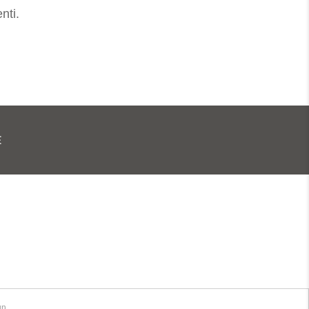
nti.
E
gn