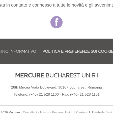
ta in contatto e connesso a tutte le novità e gli avvenime
TINO INFORMATIVO
POLITICA E PREFERENZE SUI COOKI
MERCURE
BUCHAREST UNIRII
28th Mircea Voda Boulevard, 30167 Bucharest, Romania
Telefono:
(+40) 21 528 1100
- Fax:
(+40) 21 528 1101
 2026 Mercure |
Contattaci a Mercure Bucarest Unirii
|
Carriere
| |
Website Desi