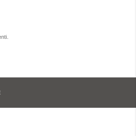
nti.
E