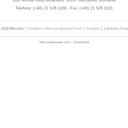
28th Mircea Voda Boulevard, 30167 Bucharest, Romania
Telefono:
(+40) 21 528 1100
- Fax:
(+40) 21 528 1101
 2026 Mercure |
Contattaci a Mercure Bucarest Unirii
|
Carriere
| |
Website Desi
Mercure Bucharest Unirii - Sostenibilità